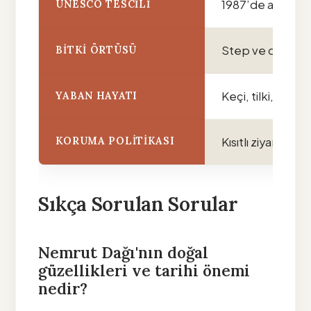
1987’de alındı
UNESCO TESCILI
Step ve dağ bozk
BITKI ÖRTÜSÜ
Keçi, tilki, yırtıcı
YABAN HAYATI
KORUMA POLITIKASI
Kısıtlı ziyaret, 
Sıkça Sorulan Sorular
Nemrut Dağı'nın doğal
güzellikleri ve tarihi önemi
nedir?