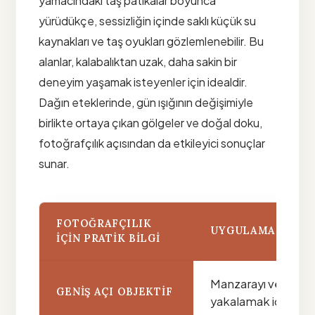
yamacındaki taş patikalar boyunca
yürüdükçe, sessizliğin içinde saklı küçük su
kaynakları ve taş oyukları gözlemlenebilir. Bu
alanlar, kalabalıktan uzak, daha sakin bir
deneyim yaşamak isteyenler için idealdir.
Dağın eteklerinde, gün ışığının değişimiyle
birlikte ortaya çıkan gölgeler ve doğal doku,
fotoğrafçılık açısından da etkileyici sonuçlar
sunar.
FOTOĞRAFÇILIK
UYGULAMA ÖNERI
İÇIN PRATIK BILGI
Manzarayı ve heykel
GENIŞ AÇI OBJEKTIF
yakalamak için terc