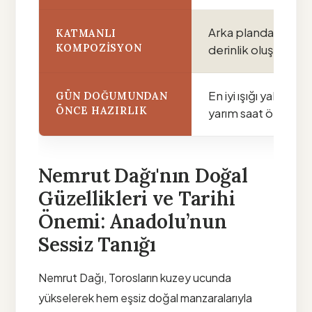
Arka planda güneş,
KATMANLI
KOMPOZISYON
derinlik oluşturulma
En iyi ışığı yakalam
GÜN DOĞUMUNDAN
ÖNCE HAZIRLIK
yarım saat öncede
Nemrut Dağı'nın Doğal
Güzellikleri ve Tarihi
Önemi: Anadolu’nun
Sessiz Tanığı
Nemrut Dağı, Torosların kuzey ucunda
yükselerek hem eşsiz doğal manzaralarıyla