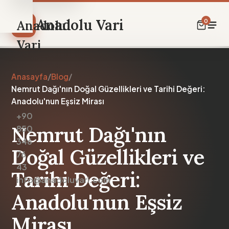
Anadolu Vari
0
Anadolu
Vari
Anasayfa
/
Blog
/
Nemrut Dağı'nın Doğal Güzellikleri ve Tarihi Değeri:
Ana
Anadolu'nun Eşsiz Mirası
+90
Sayfa
Nemrut Dağı'nın
850
Hikayemiz
346
Doğal Güzellikleri ve
Rehber
76
43
Anadolu
Tarihi Değeri:
info@anadoluvari.com
Güncesi
Anadolu'nun Eşsiz
Dükkan
Mirası
İletişim