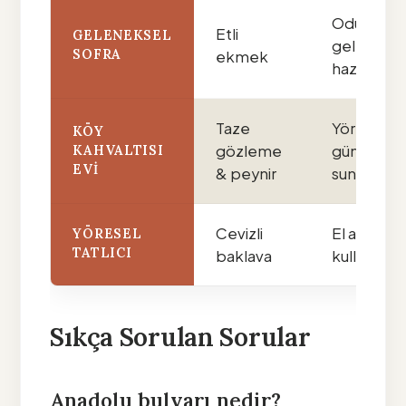
Odun fırını
Etli
GELENEKSEL
geleneksel
SOFRA
ekmek
hazırlanır.
Taze
Yöresel ot
KÖY
gözleme
günlük taz
KAHVALTISI
EVI
& peynir
sunulur.
Cevizli
El açması 
YÖRESEL
TATLICI
baklava
kullanılır.
Sıkça Sorulan Sorular
Anadolu bulvarı nedir?