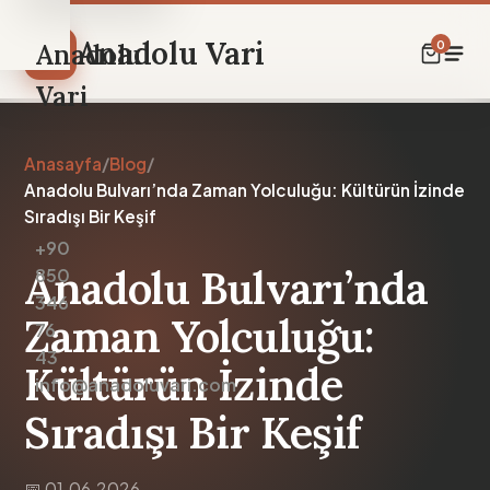
Anadolu Vari
0
Anadolu
Vari
Anasayfa
/
Blog
/
Anadolu Bulvarı’nda Zaman Yolculuğu: Kültürün İzinde
Ana
Sıradışı Bir Keşif
+90
Sayfa
Anadolu Bulvarı’nda
850
Hikayemiz
346
Zaman Yolculuğu:
Rehber
76
43
Anadolu
Kültürün İzinde
info@anadoluvari.com
Güncesi
Sıradışı Bir Keşif
Dükkan
İletişim
📅 01.06.2026