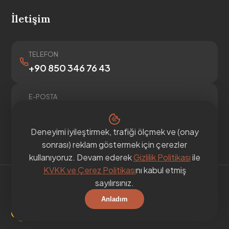
İletişim
TELEFON
+90 850 346 76 43
E-POSTA
info@anadoluvari.com
Deneyimi iyileştirmek, trafiği ölçmek ve (onay
İletişim formu →
sonrası) reklam göstermek için çerezler
kullanıyoruz. Devam ederek
Gizlilik Politikası
ile
KVKK ve Çerez Politikası
nı kabul etmiş
sayılırsınız.
© 2016 – 2026 Anadolu Vari. Tüm hakları saklıdır.
Anladım
Gizlilik
·
Koşullar
·
KVKK / Çerez
·
Yayın İlkeleri